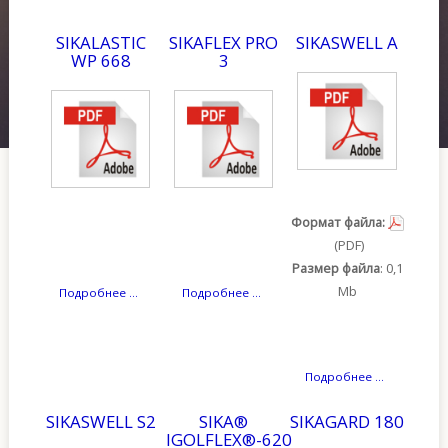
Контакты
SIKALASTIC
SIKAFLEX PRO
SIKASWELL A
WP 668
3
SAMPLE
SIDEBAR MODULE
This is a sample module published to the sidebar_bottom
position, using the -sidebar module class suffix. There is
also a sidebar_top position below the search.
Формат файла:
(PDF)
Размер файла
: 0,1
Mb
Подробнее ...
Подробнее ...
Подробнее ...
SIKASWELL S2
SIKA®
SIKAGARD 180
IGOLFLEX®-620