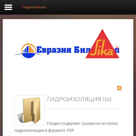
Гидроизоляция
SAMPLE
SIDEBAR MODULE
This is a sample module published to the sidebar_top
position, using the -sidebar module class suffix. There is
also a sidebar_bottom position below the menu.
Главная
Продукция
ГИДРОИЗОЛЯЦИЯ (12)
О нас
Фотогалерея
Раздел содержит ссылки на каталоги
Новости
гидроизоляции в формате .PDF