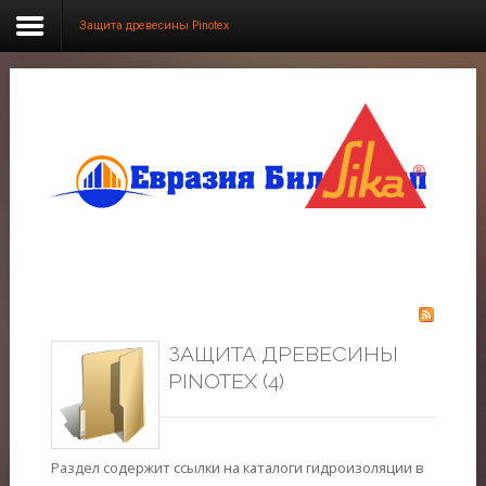
Защита древесины Pinotex
SAMPLE
SIDEBAR MODULE
This is a sample module published to the sidebar_top
position, using the -sidebar module class suffix. There is
also a sidebar_bottom position below the menu.
Главная
Продукция
ЗАЩИТА ДРЕВЕСИНЫ
О нас
PINOTEX (4)
Фотогалерея
Новости
Раздел содержит ссылки на каталоги гидроизоляции в