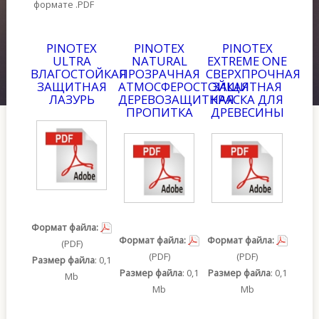
формате .PDF
Контакты
PINOTEX
PINOTEX
PINOTEX
SAMPLE
SIDEBAR MODULE
ULTRA
NATURAL
EXTREME ONE
ВЛАГОСТОЙКАЯ
ПРОЗРАЧНАЯ
СВЕРХПРОЧНАЯ
This is a sample module published to the sidebar_bottom
ЗАЩИТНАЯ
АТМОСФЕРОСТОЙКАЯ
ЗАЩИТНАЯ
position, using the -sidebar module class suffix. There is
ЛАЗУРЬ
ДЕРЕВОЗАЩИТНАЯ
КРАСКА ДЛЯ
also a sidebar_top position below the search.
ПРОПИТКА
ДРЕВЕСИНЫ
Формат файла:
Формат файла:
Формат файла:
(PDF)
(PDF)
(PDF)
Размер файла
: 0,1
Размер файла
: 0,1
Размер файла
: 0,1
Mb
Mb
Mb