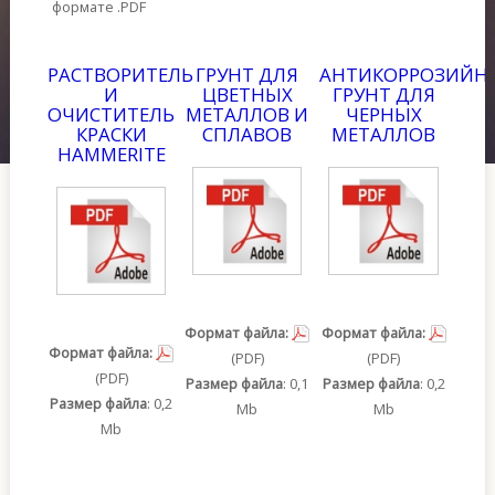
формате .PDF
Контакты
РАСТВОРИТЕЛЬ
ГРУНТ ДЛЯ
АНТИКОРРОЗИЙН
SAMPLE
SIDEBAR MODULE
И
ЦВЕТНЫХ
ГРУНТ ДЛЯ
ОЧИСТИТЕЛЬ
МЕТАЛЛОВ И
ЧЕРНЫХ
This is a sample module published to the sidebar_bottom
КРАСКИ
СПЛАВОВ
МЕТАЛЛОВ
position, using the -sidebar module class suffix. There is
HAMMERITE
also a sidebar_top position below the search.
Формат файла:
Формат файла:
Формат файла:
(PDF)
(PDF)
(PDF)
Размер файла
: 0,1
Размер файла
: 0,2
Размер файла
: 0,2
Mb
Mb
Mb