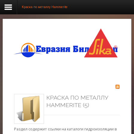
Краска по металлу Hammerite
SAMPLE
SIDEBAR MODULE
This is a sample module published to the sidebar_top
position, using the -sidebar module class suffix. There is
also a sidebar_bottom position below the menu.
Главная
Продукция
КРАСКА ПО МЕТАЛЛУ
О нас
HAMMERITE (5)
Фотогалерея
Новости
Раздел содержит ссылки на каталоги гидроизоляции в