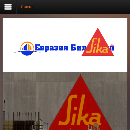
Главная
SAMPLE
SIDEBAR MODULE
This is a sample module published to the sidebar_top
position, using the -sidebar module class suffix. There is
also a sidebar_bottom position below the menu.
Главная
Продукция
О нас
Фотогалерея
Новости