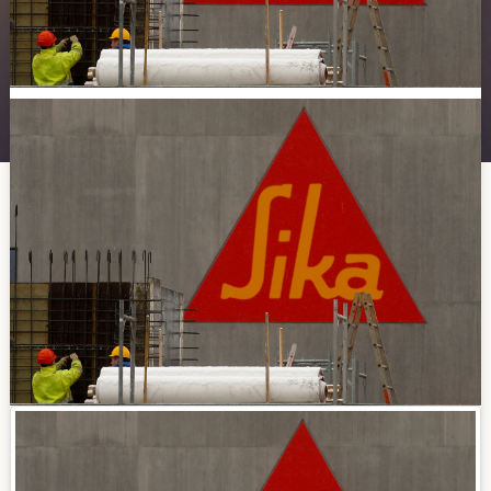
Контакты
SAMPLE
SIDEBAR MODULE
This is a sample module published to the sidebar_bottom
position, using the -sidebar module class suffix. There is
also a sidebar_top position below the search.